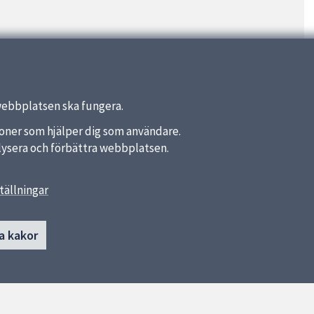
webbplatsen ska fungera.
nktioner som hjälper dig som användare.
analysera och förbättra webbplatsen.
tällningar
länkar
Kontakt
a kakor
Åsiktens förskola
a kommun
018-727 45 85
ket
Industrigatan 15
753 18 UPPSALA
Fler kontaktvägar