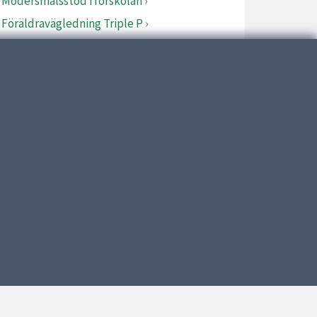
Modersmålsstöd i förskolan
Föräldravägledning Triple P
Skolverket
Infektioner hos barn – smittguide
Om kakor
Tillgänglighetsredogörelse