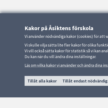
Kakor på Åsiktens förskola
Vi använder nödvändiga kakor (cookies) för att 
Vi skulle vilja sätta lite fler kakor för olika fu
Vi vill också sätta kakor för statistik så vi kan 
Du kan när du vill ändra dina inställningar.
Läs om vilka kakor vi använder och ändra dina ins
Sidfot
Huvudmeny
Snabb
Tillåt alla kakor
Tillåt endast nödvändig
Start
Uppsal
Om förskolan
Skolver
Verksamhet & pedagogik
Kontakt
Jobba hos oss