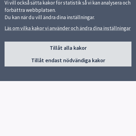
Vi vill också sätta kakor för statistik så vi kan analysera och
förbättra webbplatsen.
Du kan när du vill ändra dina inställningar.
Läs om vilka kakor vi använder och ändra dina inställningar
Sidfot
Tillåt alla kakor
Huvudmeny
Tillåt endast nödvändiga kakor
Start
Om förskolan
Verksamhet & pedagogik
Kontakt
Jobba hos oss
Snabblänkar
Uppsala kommun
Skolverket