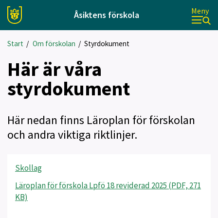
Meny
Åsiktens förskola
Start
/
Om förskolan
/
Styrdokument
Här är våra
styrdokument
Här nedan finns Läroplan för förskolan
och andra viktiga riktlinjer.
Skollag
Läroplan för förskola Lpfö 18 reviderad 2025 (PDF, 271
KB)