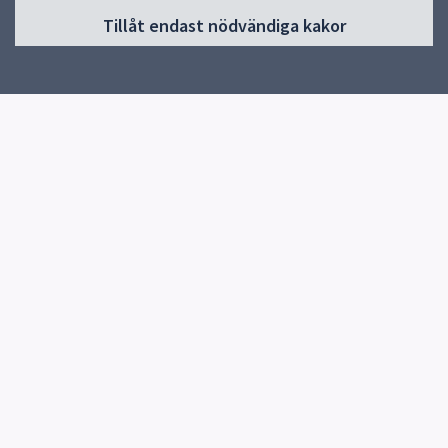
Huvudmeny
Tillåt endast nödvändiga kakor
Start
Om förskolan
Verksamhet & pedagogik
Kontakt
Jobba hos oss
Snabblänkar
Uppsala kommun
Skolverket
Kontakt
Åsiktens förskola
018-727 45 85
Industrigatan 15